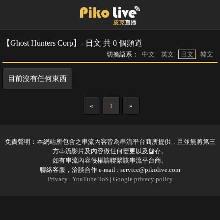
【Ghost Hunters Corp】- 日文 共 0 個頻道
切換語系：
中文
英文
日文
韓文
目前沒有任何東西
«
1
»
免責聲明：本網站所包含之串流內容皆為串流平台商所提供，且並無將第三
方串流影片及內容做任何變更以及儲存。
如有串流內容侵權請聯繫該串流平台商。
聯絡客服，洽談合作 e-mail :
service@pikolive.com
Privacy
|
YouTube ToS
|
Google privacy policy