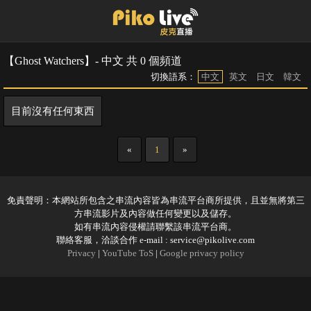
【Ghost Watchers】- 中文 共 0 個頻道
切換語系：
中文
英文
日文
韓文
目前沒有任何東西
«
1
»
免責聲明：本網站所包含之串流內容皆為串流平台商所提供，且並無將第三
方串流影片及內容做任何變更以及儲存。
如有串流內容侵權請聯繫該串流平台商。
聯絡客服，洽談合作 e-mail :
service@pikolive.com
Privacy
|
YouTube ToS
|
Google privacy policy