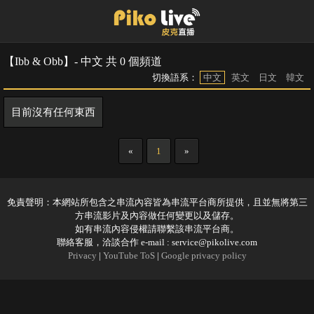
【Ibb & Obb】- 中文 共 0 個頻道
切換語系：
中文
英文
日文
韓文
目前沒有任何東西
«
1
»
免責聲明：本網站所包含之串流內容皆為串流平台商所提供，且並無將第三
方串流影片及內容做任何變更以及儲存。
如有串流內容侵權請聯繫該串流平台商。
聯絡客服，洽談合作 e-mail :
service@pikolive.com
Privacy
|
YouTube ToS
|
Google privacy policy