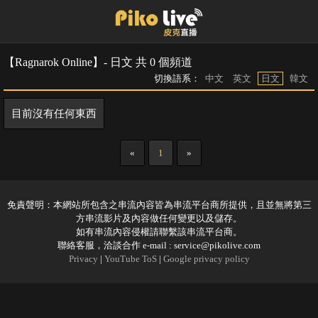
【Ragnarok Online】- 日文 共 0 個頻道
切換語系：
中文
英文
日文
韓文
目前沒有任何東西
«
1
»
免責聲明：本網站所包含之串流內容皆為串流平台商所提供，且並無將第三
方串流影片及內容做任何變更以及儲存。
如有串流內容侵權請聯繫該串流平台商。
聯絡客服，洽談合作 e-mail :
service@pikolive.com
Privacy
|
YouTube ToS
|
Google privacy policy