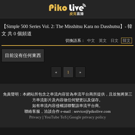
【Simple 500 Series Vol. 2: The Misshitsu Kara no Dasshutsu】- 韓
文 共 0 個頻道
切換語系：
中文
英文
日文
韓文
目前沒有任何東西
«
1
»
免責聲明：本網站所包含之串流內容皆為串流平台商所提供，且並無將第三
方串流影片及內容做任何變更以及儲存。
如有串流內容侵權請聯繫該串流平台商。
聯絡客服，洽談合作 e-mail :
service@pikolive.com
Privacy
|
YouTube ToS
|
Google privacy policy