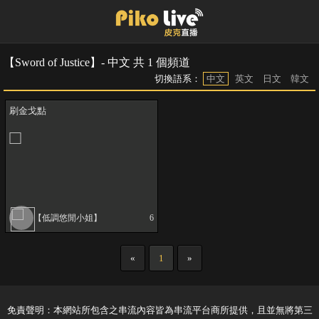
【Sword of Justice】- 中文 共 1 個頻道
切換語系：
中文
英文
日文
韓文
刷金戈點
【低調悠閒小姐】
6
«
1
»
免責聲明：本網站所包含之串流內容皆為串流平台商所提供，且並無將第三