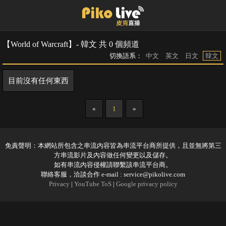
【World of Warcraft】- 韓文 共 0 個頻道
切換語系：
中文
英文
日文
韓文
目前沒有任何東西
«
1
»
免責聲明：本網站所包含之串流內容皆為串流平台商所提供，且並無將第三
方串流影片及內容做任何變更以及儲存。
如有串流內容侵權請聯繫該串流平台商。
聯絡客服，洽談合作 e-mail :
service@pikolive.com
Privacy
|
YouTube ToS
|
Google privacy policy