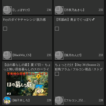
【しょぼすけ】
236
【月夜乃あきら】
235
Foyのダイヤチャレンジ 脱力感
【耳舐め】奥までぐっぽり💕
【BlackWiz_CS】
235
【狐月れんげ】
233
【ほの暮らしの庭】夏 17日～ ちょ
ちょっとだけ【Day 36 (Season 2)
っと怖い田舎暮らしのスローライ
鮫島フラム / フルコン視点 / ストグ
フゲーム #2【ホラーゲーム 】
ラ】
【柚子木しろ】
229
【フルコン_2525】
228