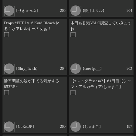
【りきゃっぷ】
205
【暁月ホタル】
204
Drops #EFT Lv16 Kord Bleachや
本日も香港VALO調査していきます
る！水アレルギーの女ぁ！
ね
@sirry_twich
【Sirry_Twich】
204
【crowfps__】
202
勝率調整の波が来てる気がする
【#ストグラseaso2】61日目【シャ
853RR~
マ・アルカディア/しゃまこ】
【GoRouJP】
200
【しゃまこ】
197