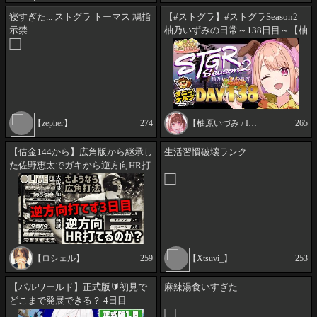
寝すぎた... ストグラ トーマス 鳩指
【#ストグラ】#ストグラSeason2
示禁
柚乃いずみの日常～138日目～【柚
原いづみ / ななしいんく】
【zepher】
274
【柚原いづみ / Izumi Channel 【ななしいんく】】
265
【借金144から】広角版から継承し
生活習慣破壊ランク
た佐野恵太でガキから逆方向HR打
てるまでランク戦【プロスピA】
【ロシェル】
259
【Xtsuvi_】
253
【パルワールド】正式版🔰初見で
麻辣湯食いすぎた
どこまで発展できる？ 4日目
【Palworld /#蒼宮よづり #vtuber 】