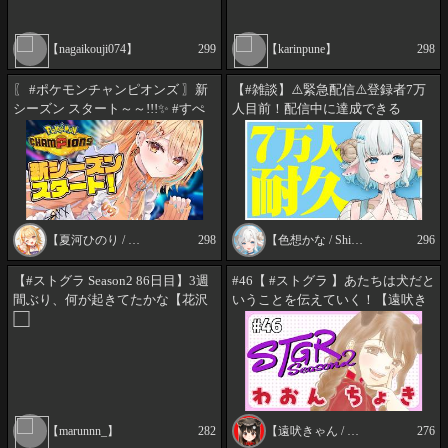
【nagaikouji074】
299
【karinpune】
298
〖 #ポケモンチャンピオンズ 〗新
【#雑談】⚠️緊急配信⚠️登録者7万
シーズン スタート～～!!!✨ #すぺ
人目前！配信中に達成できる
しゃりて #夏河ひのり #ポケモン
か！？みんなと一緒に7万人迎えた
い😭🩵【#色想かな / #新人
VTuber】
【夏河ひのり / Hinori Natsukawa】
298
【色想かな / Shikisou Kana】
296
【#ストグラ Season2 86日目】3週
#46【 #ストグラ 】あたちは犬だと
間ぶり、何が起きてたかな【花沢
いうことを伝えていく！【遠吠き
まるん/marunnn】
ゃん】#わおんちょき
【marunnn_】
282
【遠吠きゃん / Toboe Kyan】
276