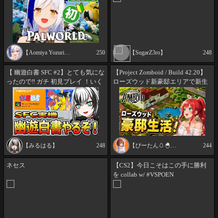
【Aomiya Yozuri Ch. 蒼宮よづり】
250
【SugarZ3ro】
248
【 幽遊白書 SFC #2】とても気にな
【Project Zomboid / Build 42.20】
ったので‼ ガチ 初見プレイ ！いく
ローズウッド新豪邸エリアで新生
ぞー☆★【新人Vtuber／みるは
活スタート！【ゾンボイド / B42安
る】※ネタバレ注意！
定版】#02
【みるはる】
248
【ぴーたん🥚🐣たねどんch】
244
ネセス
【CS2】今日こそはこの手に勝利
を collab w/ #VSPOEN
#RemiaAotsuki @RemiaAotsuki