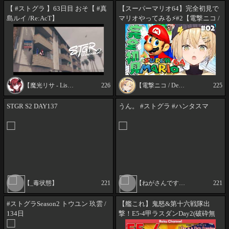
【 #ストグラ 】63日目 おそ【 #真
【スーパーマリオ64】完全初見で
島ルイ /Re:AcT】
マリオやってみる⚡#2【電撃ニコ /
ぽけぶい】
【魔光リサ - Lisa Makoh -】
226
【電撃ニコ / Dengeki Nico 】
225
STGR S2 DAY137
うん。 #ストグラ #ハンタスマ
【_毒状態】
221
【ねがさんですよ】
221
#ストグラSeason2 トウユン 玖雲 /
【艦これ】鬼怒&第十六戦隊出
134日
撃！E5-4甲ラスダンDay2(破砕無
し)！初心者や復帰勢の方も歓迎！