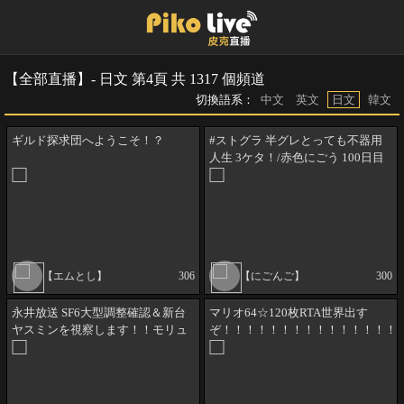
【全部直播】- 日文 第4頁 共 1317 個頻道
切換語系：
中文
英文
日文
韓文
ギルド探求団へようこそ！？
#ストグラ 半グレとっても不器用
人生 3ケタ！/赤色にごう 100日目
【エムとし】
306
【にごんご】
300
永井放送 SF6大型調整確認＆新台
マリオ64☆120枚RTA世界出す
ヤスミンを視察します！！モリュ
ぞ！！！！！！！！！！！！！！！
ウの強化も楽しみ♪