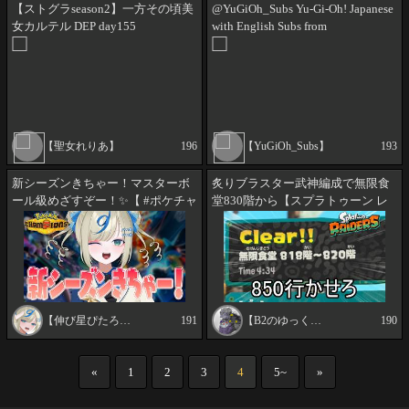
【ストグラseason2】一方その頃美
@YuGiOh_Subs Yu-Gi-Oh! Japanese
女カルテル DEP day155
with English Subs from
@YuGiOh_Official &
@YuGiOh_DuelMonsters
【聖女れりあ】
196
【YuGiOh_Subs】
193
新シーズンきちゃー！マスターボ
炙りブラスター武神編成で無限食
ール級めざすぞー！✨️【 #ポケチャ
堂830階から【スプラトゥーン レ
ン #チャンピオンズ #ポケモンチャ
イダース】
ンピオンズ ポケモン対戦系VTuber
伸び星ぴたろ】
【伸び星ぴたろ / ポケモン対戦系Vtuber】
191
【B2のゆっくりゲーム実況】
190
«
1
2
3
4
5~
»