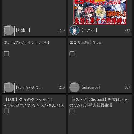
【VTuber】【#ロックオンエア
ー】
【灯油ー】
215
【ロク ch.】
212
あ、ぽこぽけインしたお！
エゴサ三銃士でow
【わっちゃんですかね】
210
【miradayoo】
207
【LOL】久々のクラシック !
【#ストグラSeason2】帆立ほたる
w/Ceros3 れぐたろう スハさん れん
のぴかぴか新入社員生活
たくん
⚓Urashimaイベント！【DAY85】
#電伝ホタル