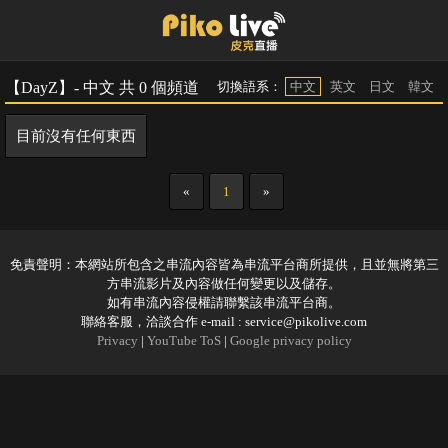
【DayZ】- 中文 共 0 個頻道
切換語系：
中文
英文
日文
韓文
目前沒有任何東西
«
1
»
免責聲明：本網站所包含之串流內容皆為串流平台商所提供，且並無將第三
方串流影片及內容做任何變更以及儲存。
如有串流內容侵權請聯繫該串流平台商。
聯絡客服，洽談合作 e-mail :
service@pikolive.com
Privacy
|
YouTube ToS
|
Google privacy policy