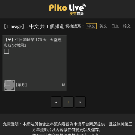
【Lineage】- 中文 共 1 個頻道
切換語系：
中文
英文
日文
韓文
【❤】生日加班第 176 天 - 天堂經
典版(攻城戰)
【殞月】
18
«
1
»
免責聲明：本網站所包含之串流內容皆為串流平台商所提供，且並無將第三
方串流影片及內容做任何變更以及儲存。