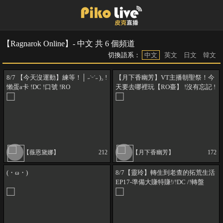
【Ragnarok Online】- 中文 共 6 個頻道
切換語系：
中文
英文
日文
韓文
8/7 【今天沒運動】練等！│ ˶˙ᵕ˙˶ )꜆ !
【月下香幽芳】VT主播朝聖祭！今
懶蛋a卡 !DC !口號 !RO
天要去哪裡玩【RO臺】 !沒有忘記 !
蟀勾 !月下香幽芳
【薇恩黛娜】
212
【月下香幽芳】
172
(・ω・)
8/7【靈玲】轉生到老查的拓荒生活
EP17-準備大賺特賺!/!DC /!轉盤