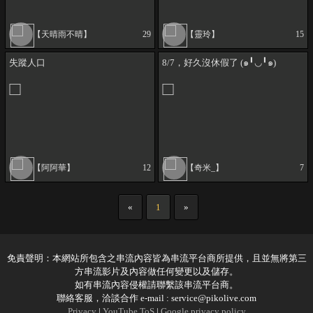
【天晴雨不晴】
29
【靈玲】
15
失蹤人口
8/7，好久沒休假了 (๑╹◡╹๑)
【阿阿華】
12
【奇米_】
7
«
1
»
免責聲明：本網站所包含之串流內容皆為串流平台商所提供，且並無將第三
方串流影片及內容做任何變更以及儲存。
如有串流內容侵權請聯繫該串流平台商。
聯絡客服，洽談合作 e-mail :
service@pikolive.com
Privacy
|
YouTube ToS
|
Google privacy policy