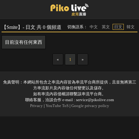
【Smite】- 日文 共 0 個頻道
切換語系：
中文
英文
日文
韓文
目前沒有任何東西
«
1
»
免責聲明：本網站所包含之串流內容皆為串流平台商所提供，且並無將第三
方串流影片及內容做任何變更以及儲存。
如有串流內容侵權請聯繫該串流平台商。
聯絡客服，洽談合作 e-mail :
service@pikolive.com
Privacy
|
YouTube ToS
|
Google privacy policy