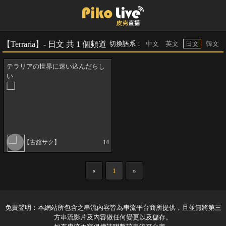
【Terraria】- 日文 共 1 個頻道
切換語系：
中文
英文
日文
韓文
テラリアの世界に迷い込んだらし
い
【古舘サク】
14
«
1
»
免責聲明：本網站所包含之串流內容皆為串流平台商所提供，且並無將第三
方串流影片及內容做任何變更以及儲存。