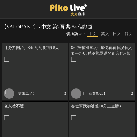
【VALORANT】- 中文 第2頁 共 54 個頻道
切換語系：
中文
英文
日文
韓文
【努力開台】8/6 瓦瓦 歡迎聊天
8/6 換顆滑鼠玩~ 順便看看有沒有人
要一起玩 感謝觀眾送的組合包~ 加
DC可以收到更多資訊！
【芙眠ユメ】
2
【小豆芽0520】
2
老人槍不硬
各位幫我加油差10分上金牌3