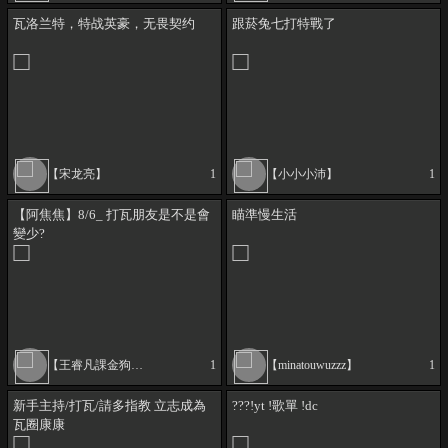
瓦洛兰特，特战英豪，无畏契约
跟菸兔七打特戰了
【宋龙亮】
1
【小小小沛】
1
【阿焦焦】8/6_ 打瓦朋友是不是會
瞄準慢生活
變少?
【王睿凡課金狗出來講阿】
1
【minatouwuzzz】
1
新手主持/打瓦/請多指教 立志成為
???!yt !歌單 !dc
瓦圈康康