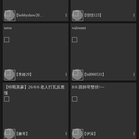
【bobbyshow2002】
1
【愷愷123】
1
wow
valorant
【李維29】
1
【bill960531】
1
【特戰英豪】26/8/6 老人打瓦反應
8/6 跟帥哥雙排!~~
慢
【嫩哥】
1
【伊深】
1