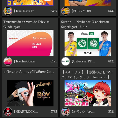
【Tamil Nadu Premier League】
6455
【PUBG MOBILE Esports MEA】
6447
Transmisión en vivo de Televisa
Surxon — Navbahor. O‘zbekiston
Guadalajara
Superligasi 16-tur
【Televisa Guadalajara】
6191
【Uzbekistan PFL】
6122
อาโอคารุนวี ROV (มีโคดี้แจกด้วย)
【 #ストリヌ 】【赤髪のとも/マイ
クラ/マインクラフト/minecraft】
【HEARTROCKER】
5785
【赤髪のとものゲーム実況チャンネル!!】
5521