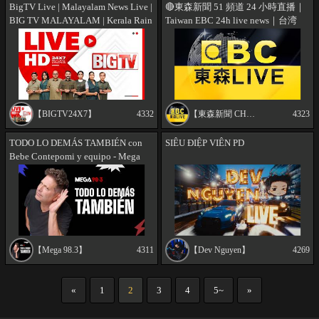
BigTV Live | Malayalam News Live |
🔴東森新聞 51 頻道 24 小時直播｜
BIG TV MALAYALAM | Kerala Rain
Taiwan EBC 24h live news｜台湾
| flash flood | Lanslide
EBC ニュース24 時間オンライン放
送｜대만 뉴스 생방송
【BIGTV24X7】
4332
【東森新聞 CH51】
4323
TODO LO DEMÁS TAMBIÉN con
SIÊU ĐIỆP VIÊN PD
Bebe Contepomi y equipo - Mega
98.3
【Mega 98.3】
4311
【Dev Nguyen】
4269
«
1
2
3
4
5~
»