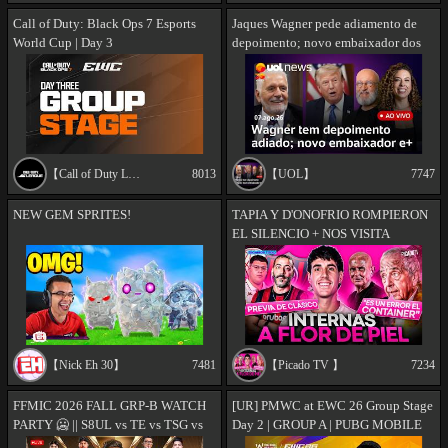
Call of Duty: Black Ops 7 Esports
Jaques Wagner pede adiamento de
World Cup | Day 3
depoimento; novo embaixador dos
EUA no Brasil; ciclone-bomba e +
【Call of Duty League】
8013
【UOL】
7747
NEW GEM SPRITES!
TAPIA Y D'ONOFRIO ROMPIERON
EL SILENCIO + NOS VISITA
GERSON | DIGAMOS TODO CON
GONZA CARDOZO
【Nick Eh 30】
7481
【Picado TV 】
7234
FFMIC 2026 FALL GRP-B WATCH
[UR] PMWC at EWC 26 Group Stage
PARTY 🥶 || S8UL vs TE vs TSG vs
Day 2 | GROUP A | PUBG MOBILE
TEV #iQOO #iQOOZ11
WORLD CUP at 2026 ESPORTS