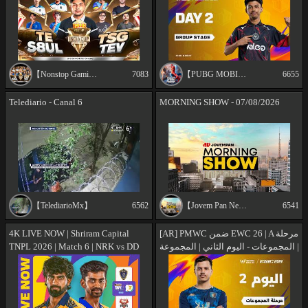
WORLD CUP
【Nonstop Gaming】
7083
【PUBG MOBILE Pakistan Official】
6655
Telediario - Canal 6
MORNING SHOW - 07/08/2026
【TelediarioMx】
6562
【Jovem Pan News】
6541
4K LIVE NOW | Shriram Capital
[AR] PMWC ضمن EWC 26 | A مرحلة
TNPL 2026 | Match 6 | NRK vs DD
المجموعات - اليوم الثاني | المجموعة |
PMWC ضمن 2026 ESPORTS
WORLD CUP