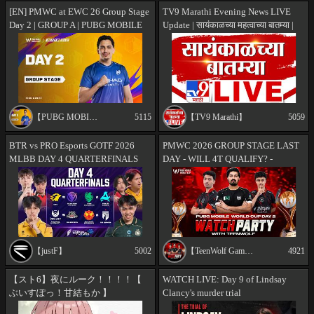
[EN] PMWC at EWC 26 Group Stage
TV9 Marathi Evening News LIVE
Day 2 | GROUP A | PUBG MOBILE
Update | सायंकाळच्या महत्वाच्या बातम्या |
WORLD CUP at 2026 ESPORTS
07 August 2026 | tv9 Marathi
WORLD CUP
【PUBG MOBILE】
5115
【TV9 Marathi】
5059
BTR vs PRO Esports GOTF 2026
PMWC 2026 GROUP STAGE LAST
MLBB DAY 4 QUARTERFINALS
DAY - WILL 4T QUALIFY? -
TEENWOLF GAMING
【justF】
5002
【TeenWolf Gaming】
4921
【スト6】夜にルーク！！！！【
WATCH LIVE: Day 9 of Lindsay
ぶいすぽっ！甘結もか 】
Clancy's murder trial