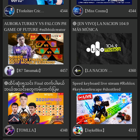
【Yorkshire Cricket】
4544
【Miss Cosmo】
4544
AURORA TURKEY VS FALCON PH
🔴 [EN VIVO] LA NACION 104.9
GAME OF FUTURE #mlbbidcreator
MÁS MÚSICA
【R7 Tatsumaki】
4457
【LA NACION 104.9 Más Música】
4360
🔴ထိပ်ဆုံး၅သင်း Final တက်ပါမယ်
Speed keyboard live stream #Roblox
ဘယ်အသင်းတွေကမ်းဘက်ပြမ
#keyboardescape #shortfeed
လည်းကြည်ရမယ်ပျို့
【TOMLLA】
4348
【JaykeBlox】
4333