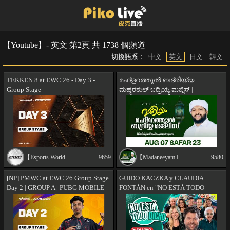
【Youtube】- 英文 第2頁 共 1738 個頻道
切換語系：
中文
英文
日文
韓文
TEKKEN 8 at EWC 26 - Day 3 -
മഹ്ളറത്തുൽ ബദ്‌രിയ്യ
Group Stage
ಮಹ್ಳರತುಲ್ ಬದ್ರಿಯ್ಯ ಮಜ್ಲಿಸ್ |
Madaneeyam - 2185 | Latheef Saqafi
Kanthapuram
【Esports World Cup】
9659
【Madaneeyam Latheef Saqafi Kanthapuram】
9580
[NP] PMWC at EWC 26 Group Stage
GUIDO KACZKA y CLAUDIA
Day 2 | GROUP A | PUBG MOBILE
FONTÁN en "NO ESTÁ TODO
WORLD CUP at 2026 ESPORTS
DICHO" | EN VIVO | LA 100
WORLD CUP