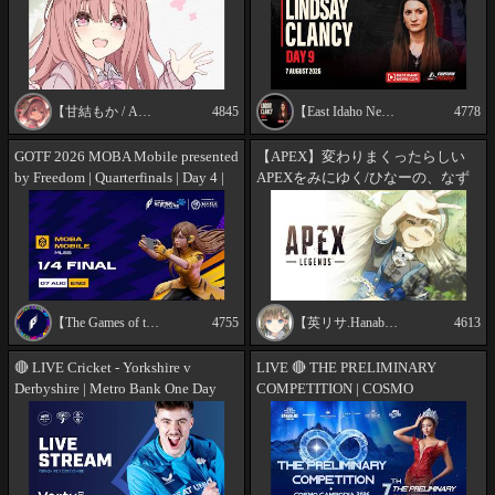
【甘結もか / Amayui Moka】
4845
【East Idaho News】
4778
GOTF 2026 MOBA Mobile presented
【APEX】変わりまくったらしい
by Freedom | Quarterfinals | Day 4 |
APEXをみにゆく/ひなーの、なず
English
ぴ 【ぶいすぽっ！/英リサ】
【The Games of the Future Official】
4755
【英リサ.Hanabusa Lisa】
4613
🔴 LIVE Cricket - Yorkshire v
LIVE 🔴 THE PRELIMINARY
Derbyshire | Metro Bank One Day
COMPETITION | COSMO
Cup at Scarborough
CAMBODIA 2026