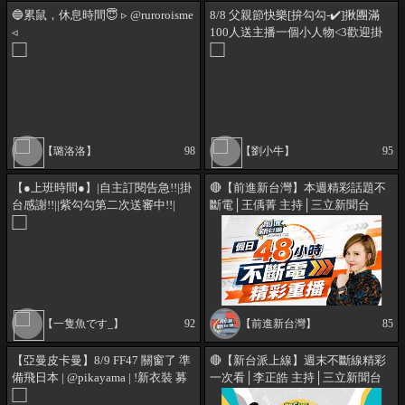
🔵累鼠，休息時間😇 ▹ @ruroroisme
8/8 父親節快樂[拚勾勾-✔️]揪團滿
◃
100人送主播一個小人物<3歡迎掛
台聊天~入DC一起玩｜!DC !報名
【璐洛洛】
98
【劉小牛】
95
【●上班時間●】|自主訂閱告急!!|掛
🔴【前進新台灣】本週精彩話題不
台感謝!!||紫勾勾第二次送審中!!|
斷電│王偊菁 主持│三立新聞台
@yu_yu_0103 |
【一隻魚です_】
92
【前進新台灣】
85
【亞曼皮卡曼】8/9 FF47 關窗了 準
🔴【新台派上線】週末不斷線精彩
備飛日本 | @pikayama | !新衣裝 募
一次看│李正皓 主持│三立新聞台
資中