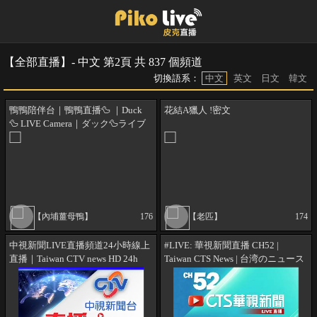
【全部直播】- 中文 第2頁 共 837 個頻道
切換語系：
中文
英文
日文
韓文
鴨鴨陪伴台｜鴨鴨直播🦆 ｜Duck
花結A獵人 !密文
🦆 LIVE Camera｜ダック🦆ライブ
カメラ
【內埔薑母鴨】
176
【老匹】
174
中視新聞LIVE直播頻道24小時線上
#LIVE: 華視新聞直播 CH52 |
直播｜Taiwan CTV news HD 24h
Taiwan CTS News | 台湾のニュース
live news |台湾のCTV ニュースHD
を24時間配信 | 대만 24시간 뉴스채
대만 24시간 뉴스채널 | (生放送)
널 | 24小時 線上看 LIVE新聞【On
Air】