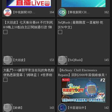
【中視新聞 HD直播頻道｜Taiwan CTV news HD Live】
164
【華視新聞 CH52】
162
【大頭皮】七天衝分賽d4 不打到死
SsQRush | 最難難度 一直被秒 乾
8/9晚上10點自主訂閱抽通行證 !陣
[EN/中文]
容 !HDT !稽查插件 !啟用規則 !YT
!FB !左腳踩右腳 !UL
【大頭皮】
153
【SsQRush】
145
大亂鬥+++練習平常沒在玩的角色順
【ReStory: Chill Electronics
便熟悉新螢幕丨!姆咪盃丨 #世界樹
Repairs】回到2000年當個維修員！
計畫
修理他媽哥池！
【鈴姆】
143
【卡苗遊玩中】
142