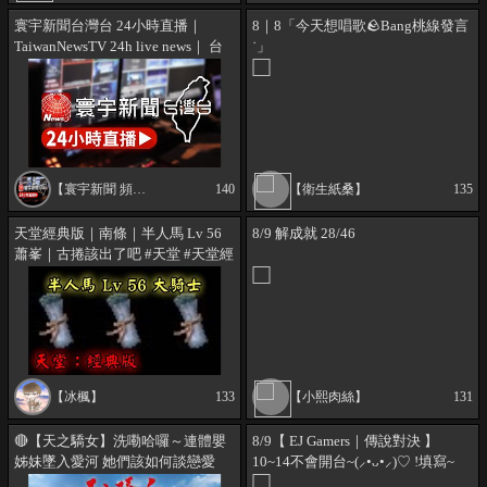
寰宇新聞台灣台 24小時直播｜
8｜8「今天想唱歌🪨Bang桃線發言
TaiwanNewsTV 24h live news｜ 台
˙」
湾のニュース24時間ライブ配信中
@globalnewstw
【寰宇新聞 頻道】
140
【衛生紙桑】
135
天堂經典版｜南條｜半人馬 Lv 56
8/9 解成就 28/46
蕭峯｜古捲該出了吧 #天堂 #天堂經
典服 #lineage #lineageclassic #리니
지 #리니지클래식
【冰楓】
133
【小熙肉絲】
131
🔴【天之驕女】洗嘞哈囉～連體嬰
8/9【 EJ Gamers｜傳說對決 】
姊妹墜入愛河 她們該如何談戀愛
10~14不會開台~(⸝•ᴗ•⸝)♡ !填寫~
呢？ 409集不間斷直播中！｜三立
(⸝•ᴗ•⸝)♡｜ꔫ 聊天室指令⮕ !壽星 !