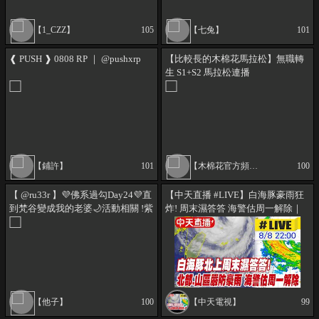
【1_CZZ】
105
【七兔】
101
❰ PUSH ❱ 0808 RP ｜ @pushxrp
【比較長的木棉花馬拉松】無職轉
生 S1+S2 馬拉松連播
【鋪許】
101
【木棉花官方頻道】
100
【 @ru33r 】💜佛系過勾Day24💜直
【中天直播 #LIVE】白海豚豪雨狂
到梵谷變成我的老婆🌙活動相關 !紫
炸! 周末濕答答 海警估周一解除｜
勾 !月餅🌙 #委託開放中 #幫掛台 🌙
連江縣8/9(日)停班停課.新竹縣
他子衣服連結：!買衣服
8/9(日)部分地區正常上班.停止上課
20260808 @中天新聞CtiNews
【他子】
100
【中天電視】
99