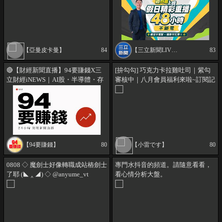
【亞曼皮卡曼】
84
【三立新聞LIVE】
83
🔴【財經新聞直播】94要賺錢X三
[拚勾勾] 巧克力卡拉雞吐司｜紫勾
立財經iNEWS｜AI股・半導體・存
審核中｜八月會員福利來啦~訂閱記
股攻略 24/7｜專家選股即時分析｜
得綁定 !dc !會限
@三立財經iNEWS
【94要賺錢】
80
【小雷です】
80
0808 ◇ 魔劍士好像轉職成站樁劍士
專門水抖音的頻道。請隨意看看，
了耶 (◣ ‸ ◢) ◇ @anyume_vt
看心情分析大盤。