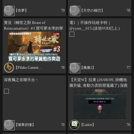
【杏夢】
79
【天空の橋巴】
78
實況《轉世之獸 Beast of
電1 ｜不操作玩啥卡特｜
Reincarnation》#3 寶可夢水準的華
@yyun__615 (泳池VOD已上 )
麗動作爽遊 阿彥初見解說型遊戲實
況 XGP [2K 60FPS]
【Pihiko Gamming 遊戲玩阿彥】
78
【佩佩1】
77
深夜楓之谷聊天台 ~
【天堂W】拉東 (26/08/09, 掛機地
圖升級, 有動力弄防禦蒐藏了) 深夜
提升台 (團結地監古魯丁, 黃昏山脈)
【懂事的懂】
76
【Ladon】
76