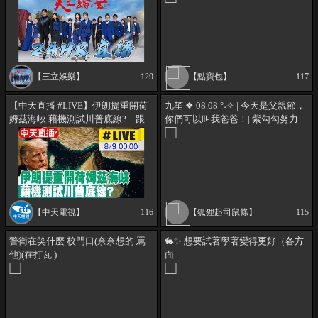
電視
訂閱 !簽到 !VIP日 ʕ•ᴥ•ʔ ♡
【三立娛樂】
129
【點寶包】
117
【中天直播 #LIVE】伊朗提重開荷
九笙 ❖ 08.08 °˖✧ | 今天是父親節，
姆茲海峽 藉機測試川普底線?｜跟
你們可以叫我爸爸！| 紫勾勾努力
美國毫無關係! 伊朗.阿曼最新協議
中，歡迎揪團 !點播
曝光｜專家解析 20260809 @中天
新聞CtiNews
【中天電視】
116
【狐狸起司鼠條】
115
警衛在笑什麼 校門口(奈奈想的 罵
🐇✨ 想要試著學著變得更好（各方
他)(在打瓦 )
面