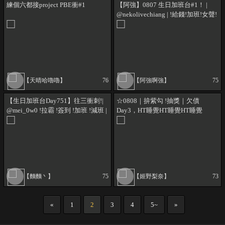
練個六都接project PBE衝#1
【阿強】0807 生日加班台#1！ |
@nekolivechiang | !給錢!加班!女聲!
指令
【天晴哈嚕嚕】
76
【阿強啊強】
75
【生日加班台Day751】往三衝刺!|
☆0808｜拚紫勾 !抽獎｜欠債
@mei_0w0 !拉霸 !簽到 !加班 !減班 |
Day3，HT睡覺HT睡覺HT睡覺
本次直播開始時數 42:52:05 8...8月
(´,,•ω•,,)♡｜!欠債
一定下班!!|2026/8/08|
【麵麵丶】
75
【姬野梨奈】
73
«
1
2
3
4
5~
»