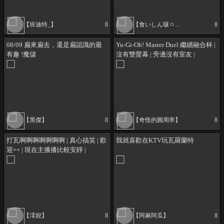
【班迪特_】
8
【食いしん啵ㅇㅅㅇ】
8
08/09 扁來扁去，還是扁認識的最
Yu-Gi-Oh! Master Duel 繼續融合杯 |
有趣 !魔儲
沒有雙螢幕 | 旁邊沒有室友 |
【黑傑】
8
【奇怪的圓周率】
8
打瓦啊啊啊啊啊啊啊 | 真心搞笑 | 歡
我就喜歡在KTV玩瓦羅蘭特
迎++ | 現在主播播比較安靜 |
【澪婗】
8
【阿麻阿瓜】
8