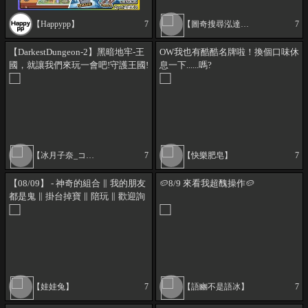
【Happypp】
7
【圖奇搜尋泓達哥】
7
【DarkestDungeon-2】黑暗地牢-王
OW我也有酷酷名牌啦！換個口味休
國，就讓我們來玩一會吧!守護王國!
息一下......嗎?
【冰月子奈_コナ】
7
【快樂肥皂】
7
【08/09】 - 神奇的組合 ∥ 我的朋友
🥔8/9 來看我超醜操作🥔
都是鬼 ∥ 掛台掉寶 ∥ 陪玩 ∥ 歡迎詢
問 ∥ 掛台音量開1%
【娃娃兔】
7
【語豳不是語冰】
7