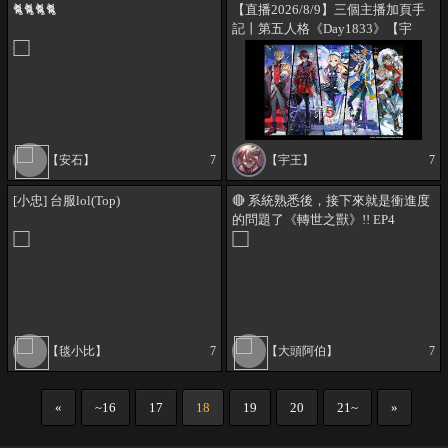
🐈🐈🐈🐈
【直播2026/8/9】三個主播加頁手
記丨第五人格《Day1833》【宇
王】
【安石】
7
【宇王】
7
[小忠] 台服lol(Top)
🔴 系統熟悉後，接下來就是衝進度
的問題了《轉世之獸》!! EP4
2026/08/09
【毯小比】
7
【大頭阿伯】
7
«
~16
17
18
19
20
21~
»