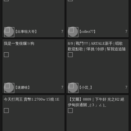
【出事啦大哥】
7
【collect77】
7
我是一隻很爛ㄉ狗
8/9 | 戰鬥!!!! | ARTALE新手 | 唱歌
歡迎點歌 | !單挑 !冷靜 | 幫我追追隨
掛掛台嘛!
【迷娜啥】
7
【小芸_】
7
今天打周王 賣幣1:2700w 15燒 1E
【艾爾】0809｜下午好 光之H2 絕
伊甸拚通關 _(:3 」∠ )_