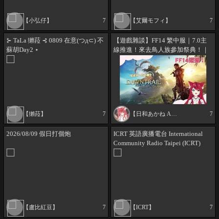
【小弘仔】
7
【艾爾モフィ】
7
⊱ TaLa 獺菈 ⊰ 0809 在意(つд⊂) 不
【遊戲雜談】FF14 繁中服｜7.0主
蘇胡Day2 ⋆
線推進！來去鳥人族參加祭典！｜
🗡️🐦🔥日和茜 Hiyori Akane
【獺菈】
7
【日和あかね Akane Ch.】
7
2026/08/09 假日打個炮
ICRT 英語廣播電台 International
Community Radio Taipei (ICRT)
FM100 Live Radio Broadcast from
Taiwan!
【盧比紅豆】
7
【ICRT】
7