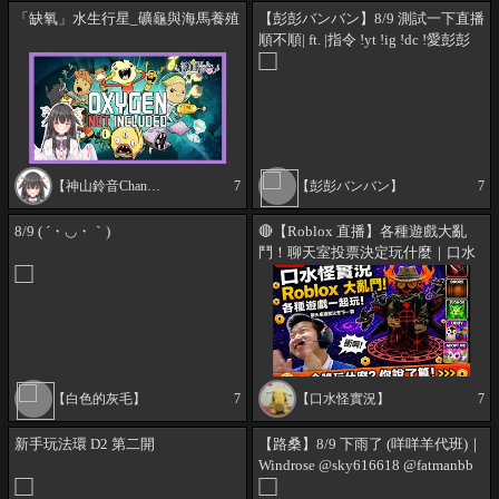
「缺氧」水生行星_礦龜與海馬養殖
【彭彭バンバン】8/9 測試一下直播
順不順| ft. |指令 !yt !ig !dc !愛彭彭
【神山鈴音Channel】
7
【彭彭バンバン】
7
8/9 ( ´・◡・｀)
🔴【Roblox 直播】各種遊戲大亂
鬥！聊天室投票決定玩什麼｜口水
怪實況 (Portrait)
【白色的灰毛】
7
【口水怪實況】
7
新手玩法環 D2 第二開
【路桑】8/9 下雨了 (咩咩羊代班)｜
Windrose @sky616618 @fatmanbb
@zusan619 @kasimu26