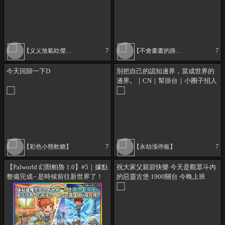
【义乂煞氣欸傑森乂义】
7
【不會畫畫的路桑】
7
今天回歸一下D
別把自己的認知邊界，當成世界的
邊界。｜CN｜幫掛台｜小圈子招人
【彩色小熊軟糖】
7
【永劫漲停板】
7
【Palworld 幻獸帕魯 1.0】#5｜據點
祝大家父親節快樂 今天是觀眾斗內
整備完成~ 是時候前往新世界了！
的惡靈古堡 1900關台 今晚上班
捕獲 新坐騎 喚冬獸、石板復仇戰、
主線高塔推進、飾品武器格增加、
競技場磁條獲取｜小p の 遊戲實況