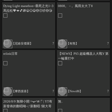
Dying Light marathon~垂死之光1~3
0808。－。風雨太大了8
馬拉松💖💋💕🎁😁😊😂😎😒🤣😍😘
😉😢😃😜直播時間追隨就知道
@nerotw
【尼絡安傑羅】
7
【有熊】
7
relink日常
【NEWS】PS5 超級機器人大戰Y 第
一輪重打中
【摩西摸喜】
7
【News86】
7
2026/8/9 無聊小開 ^•ﻌ•^ฅ♡̆̈ | YT有
無..
新發佈的翻唱呦~| !新翻唱 !賭大哥
包 |