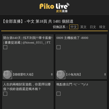
【全部直播】- 中文 第18頁 共 1481 個頻道
切換語系：
中文
英文
日文
韓文
開台第640天 | 找不到我!!!畢卡索畫!
0809 主機板燒了 -8000
| 畫畫捉迷藏 | @hitomi_0311_ | FT.
@kangkang0411 | !指令 | !魔儲 | !加
班台
【瞳瞳愛吃大福】
8
【小兔泡泡】
8
人生的兩種財富遊戲，你選擇玩哪
晚點會出門ヾ(´︶`*)ﾉ♬
個？槓鈴遊戲還是獨木橋？