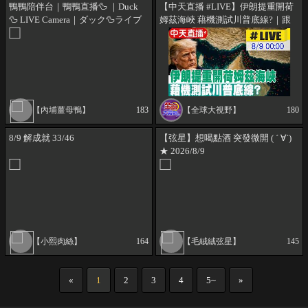
鴨鴨陪伴台｜鴨鴨直播🦆 ｜Duck
【中天直播 #LIVE】伊朗提重開荷
🦆 LIVE Camera｜ダック🦆ライブ
姆茲海峽 藉機測試川普底線?｜跟
カメラ
美國毫無關係! 伊朗.阿曼最新協議
曝光｜專家解析 20260809 @全球
大視野Global_Vision
【內埔薑母鴨】
183
【全球大視野】
180
8/9 解成就 33/46
【弦星】想喝點酒 突發微開 ( ´ ∀`)
★ 2026/8/9
【小熙肉絲】
164
【毛絨絨弦星】
145
«
1
2
3
4
5~
»