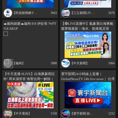
【民視新聞網 Formosa TV News network】
3043
【三立新聞LIVE】
2670
🐢瘋狗娛樂🐢龜狗 8/8 伊欸母 !WPT
【🔴LIVE直播中】氣象署白海豚颱
!GEARUP
風警報最新！淹水、龍捲風災情
曝！慈濟高層遭疑牽扯疫苗詐騙！
民進黨打蔣萬安沒招了？｜林佩潔/
譚若誼 報新聞 20260809 @中天新
聞CtiNews
【龜狗】
1880
【中天新聞】
1664
【中天直播 #LIVE】白海豚豪雨狂
寰宇新聞24小時線上直播｜
炸! 周末濕答答 海警估周一解除｜
GlobalNewsTV 24h live news｜ 台湾
連江縣8/9(日)停班停課.新竹縣
のニュース24時間ライブ配信中 ｜
8/9(日)部分地區正常上班.停止上課
대만 뉴스 생방송
20260808 @中天新聞CtiNews
【中天電視】
1550
【寰宇新聞 頻道】
1252