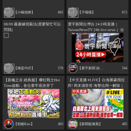
【小碗泡咪】
682
【子喵喵】
672
08/09 嚴肅練習蘇法(需要幫忙可以
寰宇新聞台灣台 24小時直播｜
問我)
TaiwanNewsTV 24h live news｜ 台
湾のニュース24時間ライブ配信中
@globalnewstw
【偶是均仔】
578
【寰宇新聞 頻道】
544
【新楓之谷 經典服】🔴狂戰士Hot
【中天直播 #LIVE】白海豚豪雨狂
Time啟動，各位要牢底坐穿了
炸! 周末濕答答 海警估周一解除｜
嗎！！ 有疑難雜症都可以問看到會
連江縣8/9(日)停班停課.新竹縣
回 初吻Kiss｜MapleStory World
8/9(日)部分地區正常上班.停止上課
20260808 @新聞龍捲風
NewsTornado
【初吻Kiss】
493
【新聞龍捲風】
485