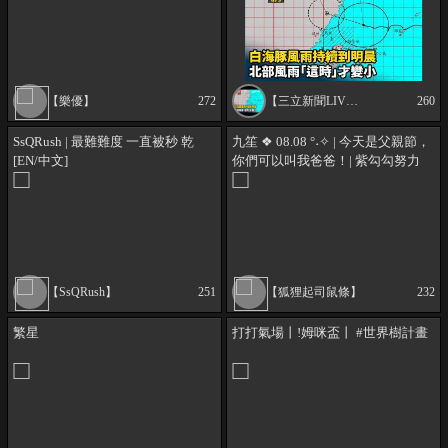
【樂優】
272
【三立新聞LIVE】
260
SsQRush | 最難難度 一直被秒 乾
九笙 ❖ 08.08 °˖✧ | 今天是父親節，
[EN/中文]
你們可以叫我爸爸！| 紫勾勾努力
中，歡迎揪團 !點播
【SsQRush】
251
【狐狸起司鼠條】
232
繁星
打打氣場丨!姆咪盃丨 #世界樹計畫