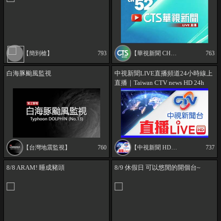
널 | 24小時 線上看 LIVE新聞【On
Air】
【簡到槍】
793
【華視新聞 CH52】
763
白海豚颱風監視
中視新聞LIVE直播頻道24小時線上
直播｜Taiwan CTV news HD 24h
live news |台湾のCTV ニュースHD
대만 24시간 뉴스채널 | (生放送)
【台灣地震監視】
760
【中視新聞 HD直播頻道｜Taiwan CTV news HD Live】
737
8/8 ARAM! 睡成豬頭
8/9 休假日 可以悠閒的開個台~