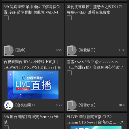
8/9 認真學習 單排補位 了解每個位
🔞剝皮連環殺手🈲恐怖之夜D91⏰
置 冷靜 瞄準 開槍 勿亂敦 VALO-4
每晚6~7點》🎁看台免費拿
APEX-2 LOL-4
MyCard/Steam點數!MY🔴 【🍊蝦愛
橘子】
【冠緯】
1229
【蝦愛橘子】
1188
台視新聞台HD 24 小時線上直播｜
雪雪๐•ᴗ•๐ 8/8 ♡ @yukkkkiouo
TAIWAN TTV NEWS HD (Live)｜台
《三角洲行動》寶藏月佛心開送♡
湾のTTV ニュースHD (生放送)｜대
2600三角券 聯動大紅通通免費領 !
만 뉴스 라이브
自主訂閱支援 !YT
【台視新聞 TTV NEWS】
1127
【雪雪ゆき】
1092
8/8 掛台 5贈訂有掉寶 !settings !天
#LIVE: 華視新聞直播 CH52 |
賦
Taiwan CTS News | 台湾のニュース
を24時間配信 | 대만 24시간 뉴스채