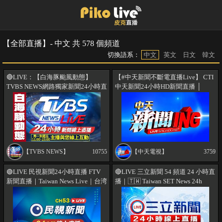
【全部直播】- 中文 共 578 個頻道
切換語系：
中文
英文
日文
韓文
🔴LIVE：【白海豚颱風動態】
【#中天新聞不斷電直播Live】 CTI
TVBS NEWS網路獨家新聞24小時直
中天新聞24小時HD新聞直播 │
播 Taiwan News 24hr 台湾世界中の
CTITV Taiwan News HD Live｜台湾
ニュースを24時間配信中 대만24시
のHDニュース放送｜ 대만 HD 뉴스
간뉴스채널 55台
방송@中天電視CtiTv
【TVBS NEWS】
10755
【中天電視】
3759
🟢LIVE 民視新聞24小時直播 FTV
🔴LIVE 三立新聞 54 頻道 24 小時直
新聞直播｜Taiwan News Live｜台湾
播｜🇹🇼 Taiwan SET News 24h
ニュース Live｜대만 뉴스 방송
Live
Live @FTV_News