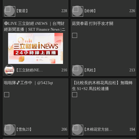
【繁星】
228
【鈴姆】
226
🔴LIVE 三立財經 iNEWS ｜台灣財
菇寶拳霸 打到手攻才關
經新聞直播｜SET Finance News |ニ
ュースオンライン生放送 @三立財
經iNEWS
【三立財經iNEWS】
216
【馬杜】
213
啦啦隊🏀工作中 ｜@5423qt
【比較長的木棉花馬拉松】無職轉
生 S1+S2 馬拉松連播
【雪魚23】
206
【木棉花官方頻道】
194