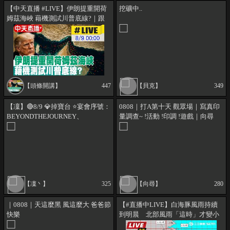
【中天直播 #LIVE】伊朗提重開荷
挖礦中..
姆茲海峽 藉機測試川普底線?｜跟
美國毫無關係! 伊朗.阿曼最新協議
曝光｜專家解析 20260809 @頭條
開講HeadlinesTalk
【頭條開講】
447
【貝克】
349
【凜】🔴8/9 💎掉寶台 ⭐宴會序號：
0808｜打A第十天 觀眾場｜寫真印
BEYONDTHEJOURNEY、
量調查~ !活動 !印調 !遊戲｜向尋
TYALLADVENTURERS
@zeskr_ ✧花間絮語⊹
【凜丶】
325
【向尋】
280
｜0808｜天這麼黑 風這麼大 爸爸節
【#直播中LIVE】白海豚風雨持續
快樂
到明晨 北部風雨「這時」才變小
｜三立新聞LIVE