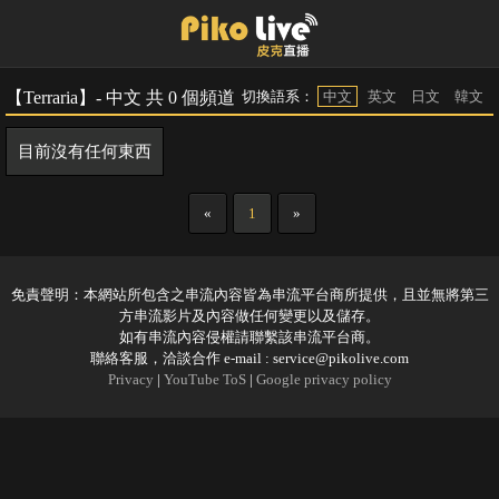
【Terraria】- 中文 共 0 個頻道
切換語系：
中文
英文
日文
韓文
目前沒有任何東西
«
1
»
免責聲明：本網站所包含之串流內容皆為串流平台商所提供，且並無將第三
方串流影片及內容做任何變更以及儲存。
如有串流內容侵權請聯繫該串流平台商。
聯絡客服，洽談合作 e-mail :
service@pikolive.com
Privacy
|
YouTube ToS
|
Google privacy policy