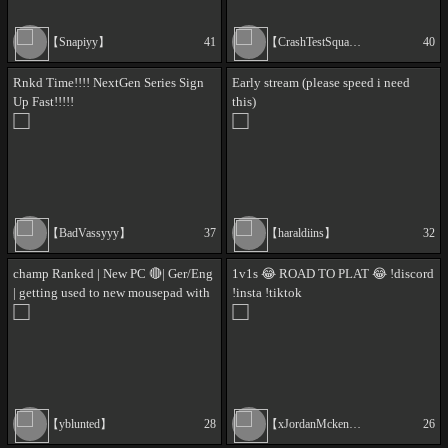
【Snapiyy】
41
【CrashTestSquad】
40
Rnkd Time!!!! NextGen Series Sign
Early stream (please speed i need
Up Fast!!!!!
this)
【BadVassyyy】
37
【haraldiins】
32
champ Ranked | New PC 🔴| Ger/Eng
1v1s 😂 ROAD TO PLAT 😂 !discord
| getting used to new mousepad with
!insta !tiktok
@keto
【yblunted】
28
【xJordanMckenzie】
26