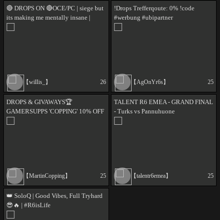
🔴 DROPS ON 🔴OCE/PC | siege but
!Drops Trefferqoute: 0% !code
its making me mentally insane |
#werbung #ubipartner
#UbisoftPartner !band !discord !sub
【wilIis_】
26
【AgOnYr6s】
25
DROPS & GIVAWAYS🏆
TALENT R6 EMEA - GRAND FINAL
GAMERSUPPS 'COPPING' 10% OFF
- Turks vs Pannuhuone
🏆 ACTOR IN - MOZZIE IN R6 |
RIGGS IN COD | DEATH
STRANDING 2
【MartinCopping】
25
【talentr6emea】
25
👑 SoloQ | Good Vibes, Full Tryhard
😎🔥 | #R6isLife
#TousDerrièreNosFR 🇫🇷