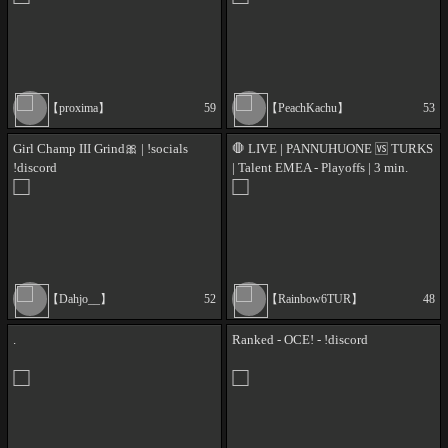
【proxima】
59
【PeachKachu】
53
Girl Champ III Grind🎀 | !socials
🛑 LIVE | PANNUHUONE 🆚 TURKS
!discord
| Talent EMEA - Playoffs | 3 min.
delay @ethemabi
【Dahjo__】
52
【Rainbow6TUR】
48
.
Ranked - OCE! - !discord