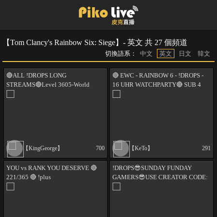
【Tom Clancy's Rainbow Six: Siege】- 英文 共 27 個頻道
切換語系：
中文
英文
日文
韓文
🔴ALL !DROPS LONG
🔴 EWC - RAINBOW 6 - !DROPS -
STREAMS🔴Level 3605-World
16 UHR WATCHPARTY🔴 SUB 4
Champ-Top Champion🔴GET A
NO ADS 🔴
!bidet🔴!charm !youtube !socials
【KingGeorge】
700
【KeTo】
291
YOU vs RANK YOU DESERVE 🔴
!DROPS😎SUNDAY FUNDAY
221/365 🔴 !plus
GAMERS😎USE CREATOR CODE:
KINI😎!SUB FOR NO ADS +
CHARM | !gfuel