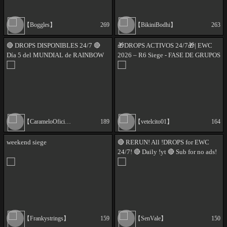
【Boggles】
269
【BikiniBodhi】
263
🔴 DROPS DISPONIBLES 24/7 🔴
🎁DROPS ACTIVOS 24/7🎁| EWC
Día 5 del MUNDIAL de RAINBOW
2026 – R6 Siege - FASE DE GRUPOS
SIX SIEGE ♦️ !Drops !PROZIS
ULTIMO DIA | !AMULETO🎁 |
!inventario
!charm !youtube !tiktok
【CarameloOficial】
189
【vetelcito01】
164
weekend siege
🔴 RERUN! All !DROPS for EWC
24/7! 🔴 Daily !yt 🔴 Sub for no ads!
【Frankystrings】
159
【SenVale】
150