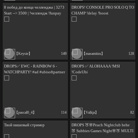
8 побед до конца челленджа | 3273
DROPS! CONSOLE PRO SOLO Q TO
Start --> 3500 | !челлендж !funpay
CHAMP !delay !boost
【Keysie】
149
【masamitzu】
128
DROPS✅️ EWC - RAINBOW 6 -
DROPS ✅ ALOHAAAA !MSI
WATCHPARTY! #ad #ubisoftpartner
!CodeUbi
【pascal0_4】
114
【Valkja】
82
Твой нишевый стример
DROPS 🍑🌸Peach Nightclub hehe
🍑 Subbies Games Night🌸🍑 MULTI
STREAM 🍑🌸 #UbisoftANZPartner