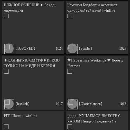
НЯЖНОЕ ОБЩЕНИЕ ► Заходь
Чемпион Бладборна осваивает
мармеладка
однорукий геймплей !winline
!youtube !discord
【TUSOVED】
1024
【9pasha】
1023
🌲КАЛИБРУЮ СМУРФ🌲ИГРАЮ
💗Have a nice Weekends 💗 !boosty
ТОЛЬКО НА МИДЕ И КЕРРИ🌲
!Patreon
+войс
【lesn4ok】
1017
【GloriaMatvien】
1013
РГГ Шашки !winline
!додо | КУПАЕМСЯ ВМЕСТЕ С
ЧАТОМ | !видео !подписка !тг