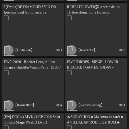
! [Drops]DE DIAMOND 550K DR
REBELDE HWEI🚭La serie de un
!prepmymeal !sommerserver
TFTero domando a Loleros.
【GnduGun】
1071
【ReventXz】
1065
EWC 2026 - Rocket League Last
EWC !DROPS - SIEGE - LOWER
Chance Qualifer Watch Party [DROP
BRACKET GAMES TODAY -
ON]
!audeze !charm
【Rasmelthor】
1054
【VarsityGaming】
1051
[EN] DCG vs MVK | LCP 2026 Split
🔥SUBATHON🔥Ma Anna hazatér🔥
3 Swiss Stage Week 3 Day 3
A VILLABAN RODI EGY BUM🔥
DAY 8🔥GYERE🔥MOST ÉLŐBEN