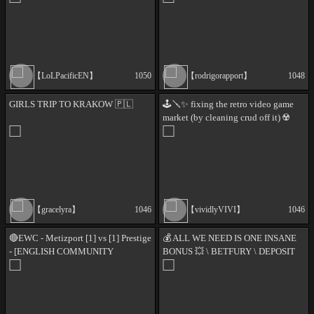
🔥!insta !yt
【LoLPacificEN】
1050
【rodrigorapport】
1048
GIRLS TRIP TO KRAKOW 🇵🇱
🕹️🪛✨ fixing the retro video game
market (by cleaning crud off it) ☢️
!GG | !3AM | !Vershion | !JAST
[ReStory: Chill Electronics Repairs]
【gracelyra】
1046
【vividlyVIVI】
1046
🔴EWC - Metizport [1] vs [1] Prestige
💰 ALL WE NEED IS ONE INSANE
- [ENGLISH COMMUNITY
BONUS 💥 \ BETFURY \ DEPOSIT
STREAM] & a lot of giveaways!
$1000