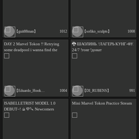
【guit88man】
1012
【sofiko_sculpts】
1008
DAY 2 Marvel Tokon !! Retrying
🐉 ШАОЛИНЬ. !ЛАГЕРЬ КУНГ-ФУ.
some deadpool i wanna find the
24/7 !гонг !донат
vision - GIft one sub or tier 1 for hulk
badge ! !operagx !factor
【Eduardo_Hook 】
1004
【DI_RUBENS】
991
ISABELLETRIST MODEL 1.0
Mini Marvel Tokon Practice Stream
DEBUT~! 🍙💜🔪 Newcomers
welcome! 💜 | @isabelletrist