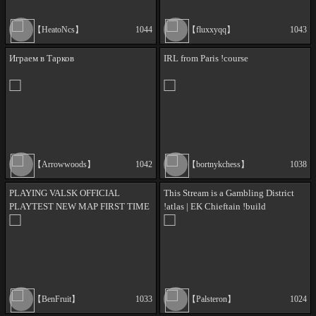
【HeatoNcs】
1044
【fluxxyqq】
1043
Играем в Тарков
IRL from Paris !course
【Arrowwoods】
1042
【bortnykchess】
1038
PLAYING VALSK OFFICIAL
This Stream is a Gambling District
PLAYTEST NEW MAP FIRST TIME
!atlas | EK Chieftain !build
PLAYING
YAAAAAAAAAAAAAAAAA
【BenFruit】
1033
【Palsteron】
1024