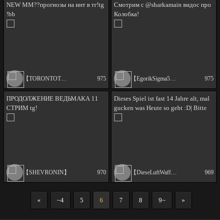
NEW MM??прогнозы на инт в тг!tg
Смотрим c @sharkamain видос про
!bb
Колобка!
【TORONTOTOKYO17】
975
【EgorikSigma52】
975
ПРОДОЛЖЕНИЕ ВЕДЬМАКА 11
Dieses Spiel ist fast 14 Jahre alt, mal
СТРИМ tg!
gucken was Heute so geht :D| Bitte
trinkt genug :D |Song Requests
!woaim [Ger/Eng]
【SHEVRONIN】
970
【DieseLuftWaffel】
969
«
~4
5
6
7
8
9~
»