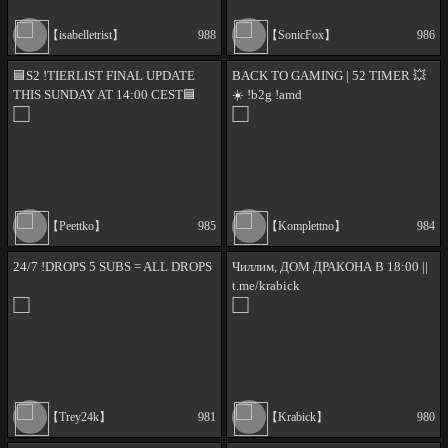
【isabelletrist】
988
【SonicFox】
986
🟦S2 !TIERLIST FINAL UPDATE
BACK TO GAMING | 52 TIMER 💥
THIS SUNDAY AT 14:00 CEST🟦
☀️ !b2g !amd
LAST 3 DAYS OF PTR, LETS MAKE
THE BEST OUT OF IT
【Peettko】
985
【Komplettno】
984
24/7 !DROPS 5 SUBS = ALL DROPS
Чиллим, ДОМ ДРАКОНА В 18:00 ||
t.me/krabick
【Trey24k】
981
【Krabick】
980