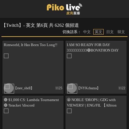
【Twitch】- 英文 第6頁 共 6262 個頻道
切換語系：
中文
英文
日文
韓文
Rimworld, It Has Been Too Long!!
I AM SO READY FOR DAY
3333333333🔵BOVATHON DAY
3🔵THE GREATEST STREAM ON
EARTH🔵WE ARE BACK🔵BOV
BOYS ERA🔵 !Bov !Yt !BOVATHON
【mee_shell】
1125
【NYKchazza】
1122
🔴 $1,000 CS: Lambda Tournament
🤩 NOBLE !DROPS | GDG with
🔴 !bracket !discord
VIEWERS! | ENG/FIL 【Albion
Online Ambassador】!operagx
!wehype !dragons !summer !premium
!donate !cringe !sus