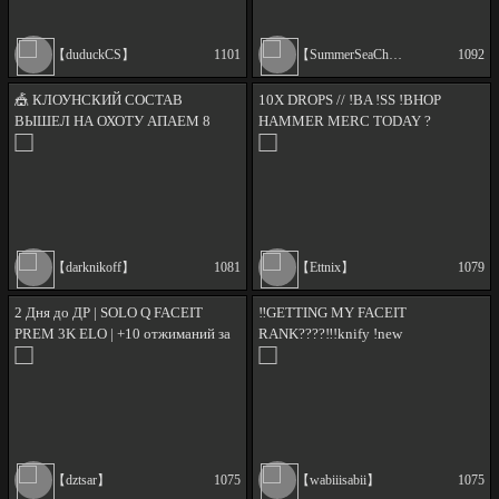
【duduckCS】
1101
【SummerSeaChels】
1092
🎪 КЛОУНСКИЙ СОСТАВ
10X DROPS // !BA !SS !BHOP
ВЫШЕЛ НА ОХОТУ АПАЕМ 8
HAMMER MERC TODAY ?
ЛВЛ FACEIT
【darknikoff】
1081
【Ettnix】
1079
2 Дня до ДР | SOLO Q FACEIT
‼️GETTING MY FACEIT
PREM 3K ELO | +10 отжиманий за
RANK????‼️!knify !new
фолоу | от мяса до хотя бы не
позора 29/100|№516|[rus]|[eng]
【dztsar】
1075
【wabiiisabii】
1075