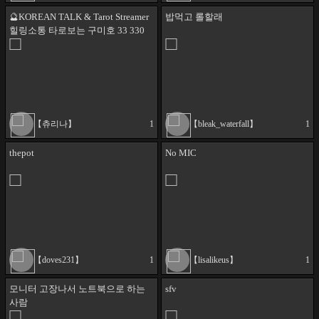
🔮KOREAN TALK & Tarot Streamer
밥먹고 롤할래
힐링소통 타로보는 구미호 33 330
124 1240 룰렛
【츄리나】
1
【bleak_waterfall】
1
thepot
No MIC
【doves231】
1
【lisalikeus】
1
모니터 고장나서 노트북으로 하는
sfv
사람