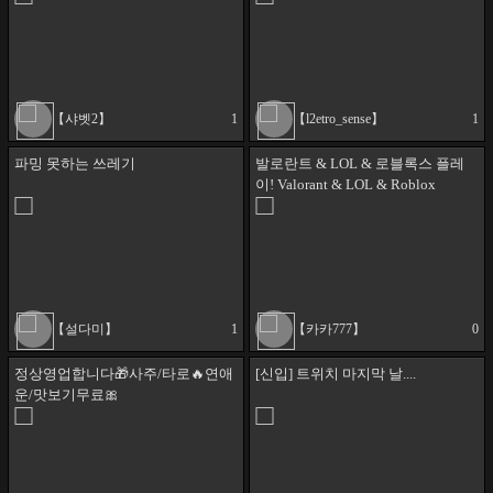
【샤벳2】
1
【l2etro_sense】
1
파밍 못하는 쓰레기
발로란트 & LOL & 로블록스 플레
이! Valorant & LOL & Roblox
Gameplay!
【설다미】
1
【카카777】
0
정상영업합니다🎁사주/타로🔥연애
[신입] 트위치 마지막 날....
운/맛보기무료🎀