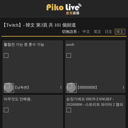
【Twitch】- 韓文 第3頁 共 101 個頻道
切換語系：
中文
英文
日文
韓文
활협전 가는 중 훈수 가능
noob
【낭독맨】
1
【IlllIlIlIllIIllI】
1
아무것도 안헤용..
슌장기에프 SHUN ZANGIEF -
20260806 - 스트리트 파이터 2 챔피
언 에디션 (STREET FIGHTER 2
CHAMPION EDITION - SF2CE) -
QQARC