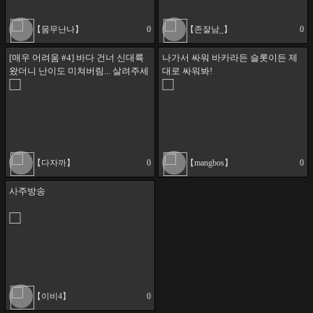
【뭄무난나】
0
【존잘남_】
0
[매우 어려움 #4] 바다 건너 신대륙
나가서 싸워 바카라든 슬롯이든 제
왔더니 난이도 미쳐버림... 살려주세
대로 싸워봐!
요😭 [데스 스트랜딩 디렉터스 컷]
【다자까】
0
【mangbos】
0
사주방송
【이비4】
0