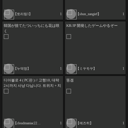
【토리링1】
1
【shun_zangief】
1
韓国が捨てたついっちにも花は咲
KR/JP 開発したゲームやるぞー
く
【누덕멍】
1
【ミヤモヤ】
1
디아블로 4 ( PC판 ) // 고행10, 대략
똥겜
2시까지 사냥 다닙니다. 트위치 + 치
지직
【cloudmaniac2207】
1
【에즈히】
1