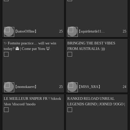
【katooOffline】
25
【squirtleturtle1130】
25
✨ Fortnite practice… will we win
BRINGING THE BEST VIBES
today? 👻 | Come pat Yoru 🦊
FROM AUSTRALIA :)))
【momokazevt】
25
【MISS_XRA】
24
LE MEILLEUR SNIPER FR ! !tiktok
RANKED RELOAD UNREAL
!don !discord !modo
LEGENDS GRIND | JOINED !JOGO |
4TH PLACE GRANDS ($8000)
!MAP