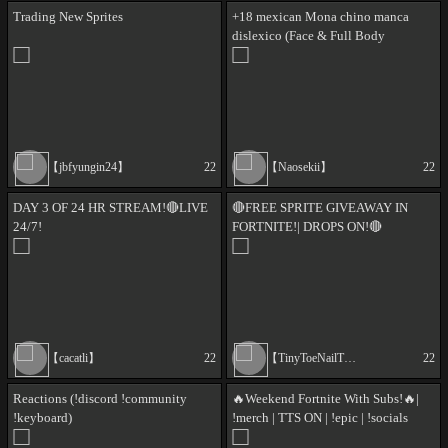
Trading New Sprites
+18 mexican Mona chino manca
dislexico (Face & Full Body
Tracking!)
【jbfyungin24】
22
【Naosekii】
22
DAY 3 OF 24 HR STREAM!🔴LIVE
🔴FREE SPRITE GIVEAWAY IN
24/7!
FORTNITE!| DROPS ON!🔴
【cacatli】
22
【TinyToeNailTV】
22
Reactions (!discord !community
🔥Weekend Fortnite With Subs!🔥|
!keyboard)
!merch | TTS ON | !epic | !socials