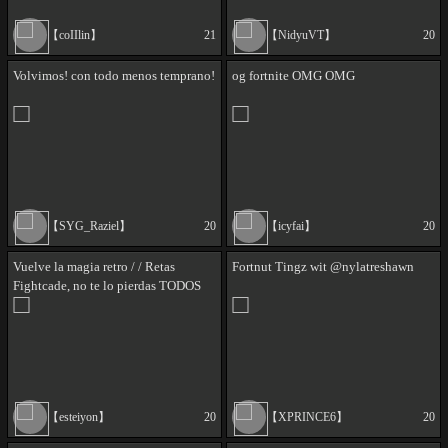
【coIIlin】
21
【NidyuVT】
20
Volvimos! con todo menos temprano!
og fortnite OMG OMG
【SYG_Raziel】
20
【icyfai】
20
Vuelve la magia retro / / Retas
Fortnut Tingz wit @nylatreshawn
Fightcade, no te lo pierdas TODOS
LOS DIAS 1:00AM A 9:00 AM
ARGENTINA 🔥👾
【esteiyon】
20
【XPRINCE6】
20