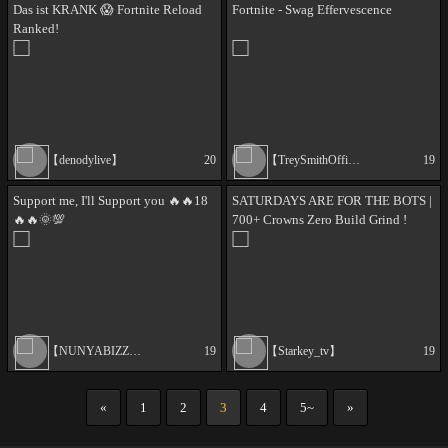
Das ist KRANK 😱 Fortnite Reload
Fortnite - Swag Effervescence
Ranked!
【denodylive】
20
【TreySmithOfficial】
19
Support me, I'll Support you 🔥🔥18
SATURDAYS ARE FOR THE BOTS |
🔥🔥🌞💯
700+ Crowns Zero Build Grind !
【NUNYABIZZTTV】
19
【Starkey_tv】
19
«
1
2
3
4
5~
»