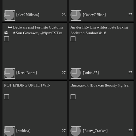
【alex2708lewa】
28
【OatleyOffline】
27
ㆍ🛏️ Bedwars and Fortnite Customs
An der Ps5/ Ein wildes loste kukini
🚎ㆍ📌Sun Giveaway @9pmCST🎫
Seehund Simba/fsk18
ㆍ🦖Who Dat Pokemon?!🐦‍🔥ㆍ✨All
perk: 🪂!fambam⚡!p to guess 🎵Sub
perk: 🎶!srq
【KatsuBunni】
27
【kukini87】
27
NOT ENDING UNTIL I WIN
Выходной !Вбаксы !boosty !tg !тег
【stubbaa】
27
【Rusty_Cracker】
27