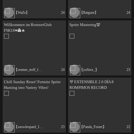
【WaZe】
24
【Ratgunr】
24
Willkommen im RentnerGlub
Sprite Mastering👿
FSK18♥️👻🔥
【rentner_treff_fortnite】
24
【yofirex_】
23
Chill Sunday Reset! Fortnite Sprite
💜 EXTENSIBLE 2.0 DÍA 8
Hunting into Variety Vibes!
ROMPIMOS RECORD
(!arcaloot)
@pipamkc_foster y @rafa_04_04
CARREARON EL STREAM 💜
!extensible !precios !ruleta 💜
【snowleopard_1527】
23
【Panda_Foster】
22