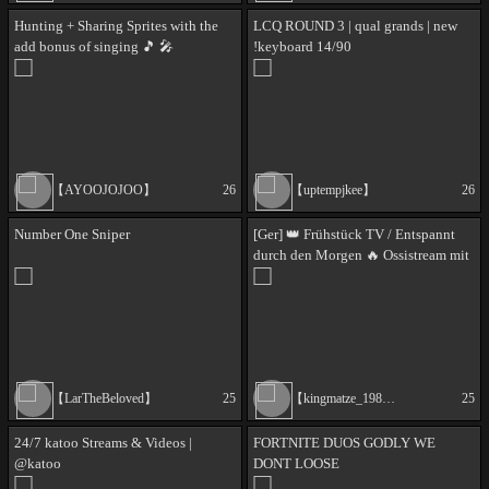
Hunting + Sharing Sprites with the
LCQ ROUND 3 | qual grands | new
add bonus of singing 🎵 🎤
!keyboard 14/90
ayoojo1Yerrr [Festival - BR - ZB] //
ROAD TO PARTNER // LULULULU.
(JERSEY).
【AYOOJOJOO】
26
【uptempjkee】
26
Number One Sniper
[Ger] 👑 Frühstück TV / Entspannt
durch den Morgen 🔥 Ossistream mit
Good Vibes/100% Lostigkeit FSK18
👑
【LarTheBeloved】
25
【kingmatze_1985】
25
24/7 katoo Streams & Videos |
FORTNITE DUOS GODLY WE
@katoo
DONT LOOSE