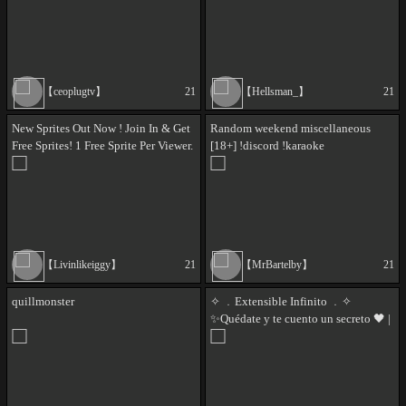
【ceoplugtv】
21
【Hellsman_】
21
New Sprites Out Now ! Join In & Get
Random weekend miscellaneous
Free Sprites! 1 Free Sprite Per Viewer.
[18+] !discord !karaoke
Sub Up = 3 Free Sprites Of Your
Choice.
【Livinlikeiggy】
21
【MrBartelby】
21
quillmonster
✧ ﹒Extensible Infinito ﹒✧
✨Quédate y te cuento un secreto 🖤 |
!ig !clip !chat