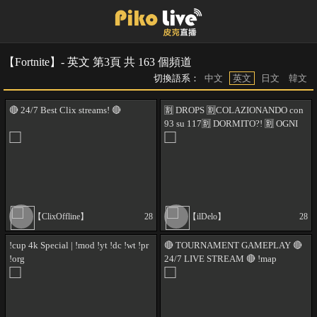
【Fortnite】- 英文 第3頁 共 163 個頻道
切換語系：
中文
英文
日文
韓文
🔴 24/7 Best Clix streams! 🔴
🈹 DROPS 🈹COLAZIONANDO con
93 su 117🈹 DORMITO?! 🈹 OGNI
12 KILL TARALLO REGALA CASA
🈹 !vip !regole !regali @ildelo 🈹
COSTANZA 1️⃣0️⃣4️⃣
【ClixOffline】
28
【ilDelo】
28
!cup 4k Special | !mod !yt !dc !wt !pr
🔴 TOURNAMENT GAMEPLAY 🔴
!org
24/7 LIVE STREAM 🔴 !map