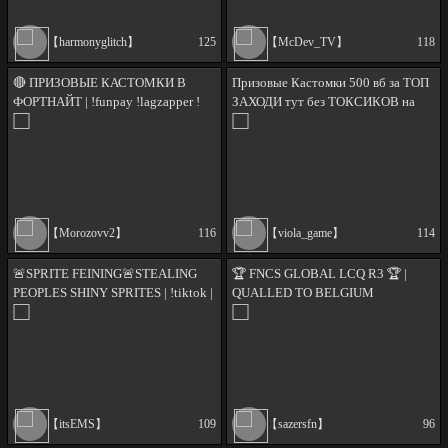
【harmonyglitch】
125
【McDev_TV】
118
🔴 ПРИЗОВЫЕ КАСТОМКИ В
Призовые Кастомки 500 вб за ТОП
ФОРТНАЙТ | !funpay !lagzapper !
ЗАХОДИ тут без ТОКСИКОВ на
донат !tg
позитиве | !тг !донат !условия
【Morozovv2】
116
【viola_game】
114
🚨SPRITE FEINING🚨STEALING
🏆 FNCS GLOBAL LCQ R3 🏆 |
PEOPLES SHINY SPRITES | !tiktok |
QUALLED TO BELGIUM
!sens | #MedicMilitia
GLOBALS | !add !twitter !lan
【itsEMS】
109
【sazersfn】
96