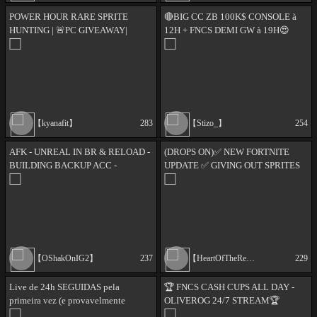
POWER HOUR RARE SPRITE
🔴BIG CC ZB 100K$ CONSOLE à
HUNTING | 🚨PC GIVEAWAY|
12H + FNCS DEMI GW à 19H😍
Zerobuild Fortnite | !code !gfuel
Nouvelle semaine > !gifter !sub !shop
!pc2026
!agence
【kyanafit】
283
【Stizo_】
254
AFK - UNREAL IN BR & RELOAD -
(DROPS ON)✅ NEW FORTNITE
BUILDING BACKUP ACC -
UPDATE ✅ GIVING OUT SPRITES
BUILDING COMMUNITY -
✅ ALL SPRITES COLLECTED AND
FOLLOWING EVERYONE BACK
MASTERED✅ Creator Code HOTR
【OShakOnIG2】
237
【HeartOfTheRegion】
229
Live de 24h SEGUIDAS pela
🏆 FNCS CASH CUPS ALL DAY -
primeira vez (e provavelmente
OLIVEROG 24/7 STREAM🏆
última) ✲ !social