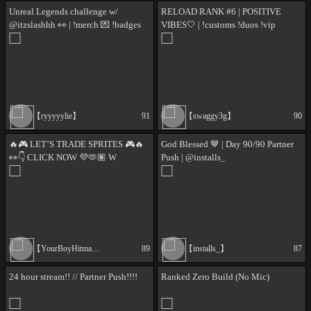
Unreal Legends challenge w/
RELOAD RANK #6 | POSITIVE
@itzslashhh 👀 | !merch 💌 !badges
VIBES🤍 | !customs !duos !vip
☁️ !august | code ryyyyylie 🩷
【ryyyyylie】
91
【swaggy3g】
90
🔥🎮 LET’S TRADE SPRITES 🎮🔥
God Blessed 🤎 | Day 90/90 Partner
👀👇 CLICK NOW 💜🫶🏽 W
Push | @installs_
LURKERS 💯❤️ W SUPPORT 🚀⭐
ROAD TO PARTNER 🐐👑 !epic
!discord
【YourBoyHitman999】
89
【installs_】
87
24 hour stream!! // Partner Push!!!!
Ranked Zero Build (No Mic)