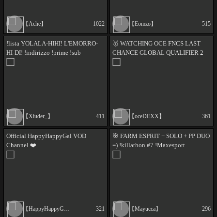
【Ache】
1022
【Eomzo】
515
!lista YOLALA-HIHI! L'EMORRO-
🥇 WATCHING OCE FNCS LAST
HI-DI! !indirizzo !prime !sub
CHANCE GLOBAL QUALIFIER 2
!youtube !shop
ROUND 3 🥇
【Xiuder_】
411
【oceDEXX】
361
Official HappyHappyGal VOD
🎯 FARM ESPRIT + SOLO + PP DUO
Channel ❤️
=) !killathon #7 !Maxesport
#EpicPartner @mayucca
【HappyHappyGal_VOD】
321
【Mayucca】
296