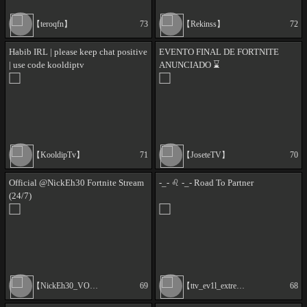
【teroqfn】
73
【Rekinss】
72
Habib IRL | please keep chat positive
EVENTO FINAL DE FORTNITE
| use code kooldiptv
ANUNCIADO ⌛
【KooldipTv】
71
【JoseteTV】
70
Official @NickEh30 Fortnite Stream
-_- ♌ -_- Road To Partner
(24/7)
【NickEh30_VODs】
69
【ttv_ev1l_extreme】
68