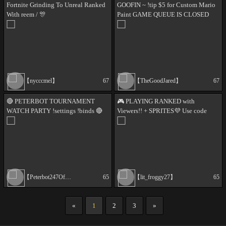
Fortnite Grinding To Unreal Ranked
GOOFIN ~ !tip $5 for Custom Mario
With reem / 🎊
Paint GAME QUEUE IS CLOSED
!feud !cashapp #ad
【nycccmel】
67
【TheGoodJared】
67
🔴 PETERBOT TOURNAMENT
🎮 PLAYING RANKED with
WATCH PARTY !settings !binds 🔴
Viewers!! + SPRITES💜 Use code
LITFROGGY | 🚀 Road to 2K | 🐸
Raids & Lurkers welcome | "Drops
on" • Friendly vibes ✨
【Peterbot247Official】
65
【lit_froggy27】
65
«
1
2
3
»