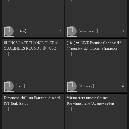
【Teteia】
189
【oliveroglive】
183
🔴 FNCS LAST CHANCE GLOBAL
[18+] 👑 LIVE Fortnite Goddess 💸
QUALIFIERS ROUND 3 🔴 | USE
@aquaivy 💵 !throne !s !patreon
CODE JXSN | !newvid !discord
[drops enabled]
!socials
【Jxsn】
152
【AquaIvy】
145
Dimanche chill sur Fortnite !discord
Wir mastern unsere Geister +
!YT !lurk !setup
!Gewinnspiel ✅ Ausgewandert
!Spanien ✅!futurefinder !holy !ig
#Werbung