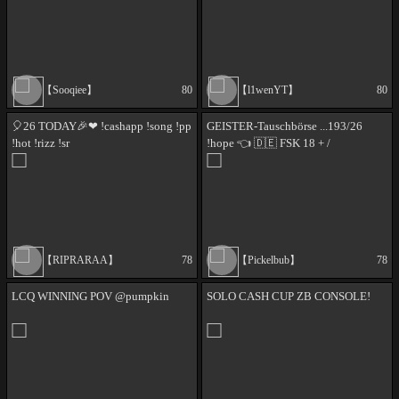
【Sooqiee】
80
【l1wenYT】
80
🎈26 TODAY🎉❤ !cashapp !song !pp
GEISTER-Tauschbörse ...193/26
!hot !rizz !sr
!hope 👈 🇩🇪 FSK 18 + /
!gameattack / #WERBUNG
【RIPRARAA】
78
【Pickelbub】
78
LCQ WINNING POV @pumpkin
SOLO CASH CUP ZB CONSOLE!