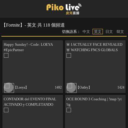
【Fortnite】- 英文 共 118 個頻道
切換語系：
中文
英文
日文
韓文
Happy Sunday! - Code: LOEYA
🚨 I ACTUALLY FACE REVEALED
#EpicPartner
🚨 WATCHING FNCS GLOBALS
LAST CHANCE OPENS 🏆 !map
【Loeya】
1492
【Oatley】
1424
CONTADOR del EVENTO FINAL
OCE ROUND 3 Coaching | !map !yt
ACTIVADO y COMPLETANDO
!ig
TODA MI COLECCIÓN de
ESPÍRITUS😱